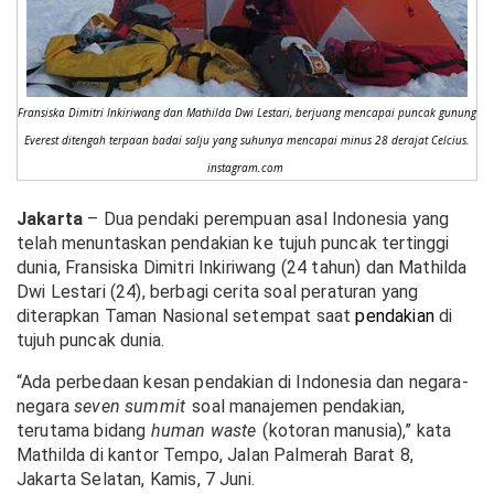
Fransiska Dimitri Inkiriwang dan Mathilda Dwi Lestari, berjuang mencapai puncak gunung
Everest ditengah terpaan badai salju yang suhunya mencapai minus 28 derajat Celcius.
instagram.com
Jakarta
– Dua pendaki perempuan asal Indonesia yang
telah menuntaskan pendakian ke tujuh puncak tertinggi
dunia, Fransiska Dimitri Inkiriwang (24 tahun) dan Mathilda
Dwi Lestari (24), berbagi cerita soal peraturan yang
diterapkan Taman Nasional setempat saat
pendakian
di
tujuh puncak dunia.
“Ada perbedaan kesan pendakian di Indonesia dan negara-
negara
seven summit
soal manajemen pendakian,
terutama bidang
human waste
(kotoran manusia),” kata
Mathilda di kantor Tempo, Jalan Palmerah Barat 8,
Jakarta Selatan, Kamis, 7 Juni.