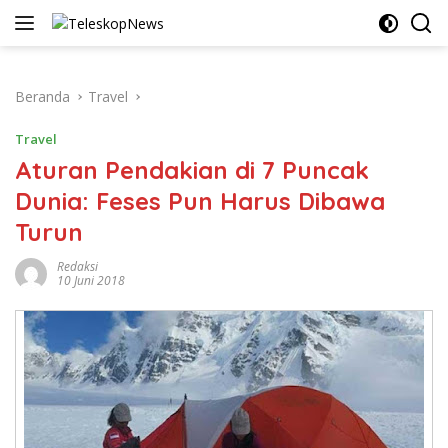
Langsung
ke
konten
Beranda
Travel
Travel
Aturan Pendakian di 7 Puncak
Dunia: Feses Pun Harus Dibawa
Turun
Redaksi
10 Juni 2018