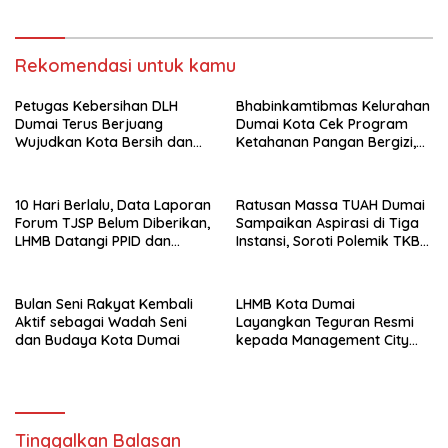
dan Permintaan Maaf
kepada Masyarakat
Rekomendasi untuk kamu
Petugas Kebersihan DLH
Bhabinkamtibmas Kelurahan
Dumai Terus Berjuang
Dumai Kota Cek Program
Wujudkan Kota Bersih dan
Ketahanan Pangan Bergizi,
Nyaman
Fokus pada Budidaya
Terong
10 Hari Berlalu, Data Laporan
Ratusan Massa TUAH Dumai
Forum TJSP Belum Diberikan,
Sampaikan Aspirasi di Tiga
LHMB Datangi PPID dan
Instansi, Soroti Polemik TKBM
DPMTSP
dan Desak Penyelesaian
Bulan Seni Rakyat Kembali
LHMB Kota Dumai
Aktif sebagai Wadah Seni
Layangkan Teguran Resmi
dan Budaya Kota Dumai
kepada Management City
Mall Dumai, Minta Klarifikasi
dan Permintaan Maaf
kepada Masyarakat
Tinggalkan Balasan