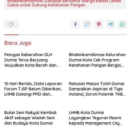
Bhabinkamtibmas Sukajadi Bersama Warga Kelola Lahan
Cabai untuk Dukung Ketahanan Pangan
Baca Juga
Petugas Kebersihan DLH
Bhabinkamtibmas Kelurahan
Dumai Terus Berjuang
Dumai Kota Cek Program
Wujudkan Kota Bersih dan
Ketahanan Pangan Bergizi,
Nyaman
Fokus pada Budidaya
Terong
10 Hari Berlalu, Data Laporan
Ratusan Massa TUAH Dumai
Forum TJSP Belum Diberikan,
Sampaikan Aspirasi di Tiga
LHMB Datangi PPID dan
Instansi, Soroti Polemik TKBM
DPMTSP
dan Desak Penyelesaian
Bulan Seni Rakyat Kembali
LHMB Kota Dumai
Aktif sebagai Wadah Seni
Layangkan Teguran Resmi
dan Budaya Kota Dumai
kepada Management City
Mall Dumai, Minta Klarifikasi