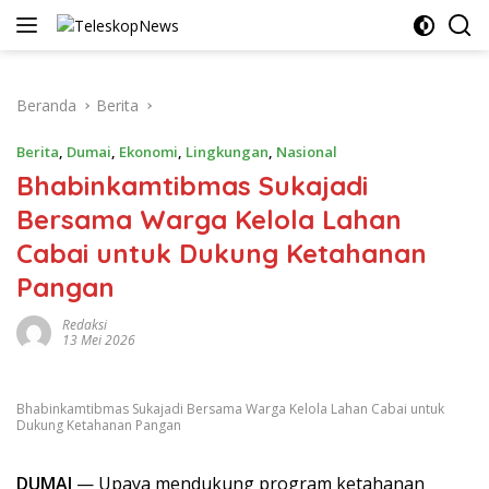
Langsung
ke
konten
Beranda
Berita
Berita
,
Dumai
,
Ekonomi
,
Lingkungan
,
Nasional
Bhabinkamtibmas Sukajadi
Bersama Warga Kelola Lahan
Cabai untuk Dukung Ketahanan
Pangan
Redaksi
13 Mei 2026
Bhabinkamtibmas Sukajadi Bersama Warga Kelola Lahan Cabai untuk
Dukung Ketahanan Pangan
DUMAI
— Upaya mendukung program ketahanan