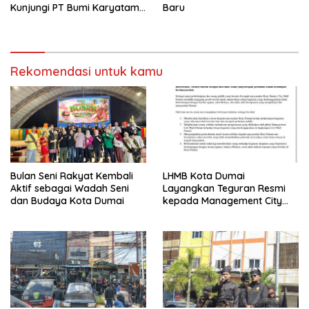
Kunjungi PT Bumi Karyatama
Baru
Raharja
Rekomendasi untuk kamu
Bulan Seni Rakyat Kembali
LHMB Kota Dumai
Aktif sebagai Wadah Seni
Layangkan Teguran Resmi
dan Budaya Kota Dumai
kepada Management City
Mall Dumai, Minta Klarifikasi
dan Permintaan Maaf
kepada Masyarakat