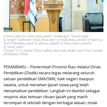
{"remix_data":[],"remix_entry_point":"challenges","source_tags":
[],"origin":"unknown","total_draw_time":0,"total_draw_actions":0,"layers_u
sed":0,"brushes_used":0,"photos_added":0,"total_editor_actions":
{},"tools_used":
{"resize":1},"is_sticker":false,"edited_since_last_sticker_save":true,"contain
sFTESticker":false}
PEKANBARU – Pemerintah Provinsi Riau melalui Dinas
Pendidikan (Disdik) secara tegas melarang seluruh
satuan pendidikan SMA/SMK, baik negeri maupun
swasta, untuk menahan ijazah siswa yang telah
menamatkan pendidikan. Langkah ini diambil sebagai
respons atas temuan ribuan ijazah yang masih
tersimpan di sekolah dengan berbagai alasan, mulai