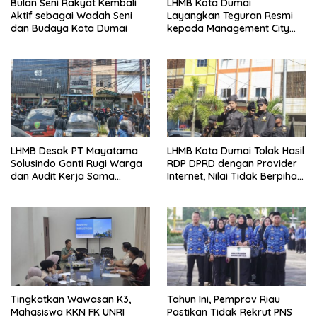
Bulan Seni Rakyat Kembali
LHMB Kota Dumai
Aktif sebagai Wadah Seni
Layangkan Teguran Resmi
dan Budaya Kota Dumai
kepada Management City
Mall Dumai, Minta Klarifikasi
dan Permintaan Maaf
kepada Masyarakat
LHMB Desak PT Mayatama
LHMB Kota Dumai Tolak Hasil
Solusindo Ganti Rugi Warga
RDP DPRD dengan Provider
dan Audit Kerja Sama
Internet, Nilai Tidak Berpihak
Provider Internet
kepada Masyarakat
Tingkatkan Wawasan K3,
Tahun Ini, Pemprov Riau
Mahasiswa KKN FK UNRI
Pastikan Tidak Rekrut PNS