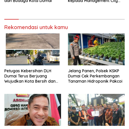
dan Budaya Kota Dumai
kepada Management City
Mall Dumai, Minta Klarifikasi
dan Permintaan Maaf
kepada Masyarakat
Rekomendasi untuk kamu
Petugas Kebersihan DLH
Jelang Panen, Polsek KSKP
Dumai Terus Berjuang
Dumai Cek Perkembangan
Wujudkan Kota Bersih dan
Tanaman Hidroponik Pakcoi
Nyaman