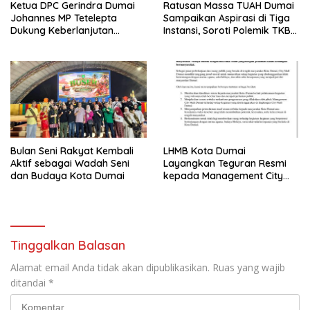
Ketua DPC Gerindra Dumai
Ratusan Massa TUAH Dumai
Johannes MP Tetelepta
Sampaikan Aspirasi di Tiga
Dukung Keberlanjutan
Instansi, Soroti Polemik TKBM
Program Makan Bergizi
dan Desak Penyelesaian
Gratis
Bulan Seni Rakyat Kembali
LHMB Kota Dumai
Aktif sebagai Wadah Seni
Layangkan Teguran Resmi
dan Budaya Kota Dumai
kepada Management City
Mall Dumai, Minta Klarifikasi
dan Permintaan Maaf
kepada Masyarakat
Tinggalkan Balasan
Alamat email Anda tidak akan dipublikasikan.
Ruas yang wajib
ditandai
*