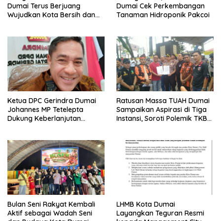
Dumai Terus Berjuang
Dumai Cek Perkembangan
Wujudkan Kota Bersih dan
Tanaman Hidroponik Pakcoi
Nyaman
Ketua DPC Gerindra Dumai
Ratusan Massa TUAH Dumai
Johannes MP Tetelepta
Sampaikan Aspirasi di Tiga
Dukung Keberlanjutan
Instansi, Soroti Polemik TKBM
Program Makan Bergizi
dan Desak Penyelesaian
Gratis
Bulan Seni Rakyat Kembali
LHMB Kota Dumai
Aktif sebagai Wadah Seni
Layangkan Teguran Resmi