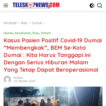
Langsung
ke
konten
Beranda
Riau
Dumai
Dumai
,
Kesehatan
,
Riau
,
Umum
Kasus Pasien Positif Covid-19 Dumai
“Membengkak”, BEM Se-Kota
Dumai : Kita Harus Tanggapi ini
Dengan Serius Hiburan Malam
Yang Tetap Dapat Beroperasional
Redaksi
18 Oktober 2020