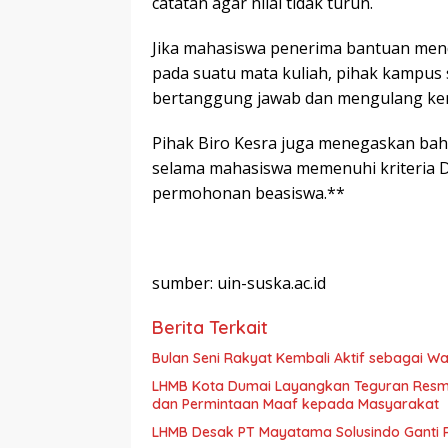
catatan agar nilai tidak turun.
Jika mahasiswa penerima bantuan mend
pada suatu mata kuliah, pihak kampu
bertanggung jawab dan mengulang kemb
Pihak Biro Kesra juga menegaskan bah
selama mahasiswa memenuhi kriteria D
permohonan beasiswa.**
sumber: uin-suska.ac.id
Berita Terkait
Bulan Seni Rakyat Kembali Aktif sebagai 
LHMB Kota Dumai Layangkan Teguran Resmi 
dan Permintaan Maaf kepada Masyarakat
LHMB Desak PT Mayatama Solusindo Ganti R