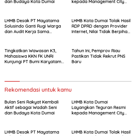
dan Budaya Kota Dumai
kepada Management City
Mall Dumai, Minta Klarifikasi
dan Permintaan Maaf
kepada Masyarakat
LHMB Desak PT Mayatama
LHMB Kota Dumai Tolak Hasil
Solusindo Ganti Rugi Warga
RDP DPRD dengan Provider
dan Audit Kerja Sama
Internet, Nilai Tidak Berpihak
Provider Internet
kepada Masyarakat
Tingkatkan Wawasan K3,
Tahun Ini, Pemprov Riau
Mahasiswa KKN FK UNRI
Pastikan Tidak Rekrut PNS
Kunjungi PT Bumi Karyatama
Baru
Raharja
Rekomendasi untuk kamu
Bulan Seni Rakyat Kembali
LHMB Kota Dumai
Aktif sebagai Wadah Seni
Layangkan Teguran Resmi
dan Budaya Kota Dumai
kepada Management City
Mall Dumai, Minta Klarifikasi
dan Permintaan Maaf
kepada Masyarakat
LHMB Desak PT Mayatama
LHMB Kota Dumai Tolak Hasil