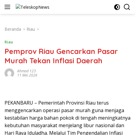
Langsung
ke
konten
Beranda
Riau
Riau
Pemprov Riau Gencarkan Pasar
Murah Tekan Inflasi Daerah
Ahmad 123
11 Mei 2026
PEKANBARU – Pemerintah Provinsi Riau terus
menggencarkan operasi pasar murah guna menjaga
kestabilan harga bahan pokok di tengah meningkatnya
kebutuhan masyarakat menjelang libur nasional dan
Hari Raya Iduladha. Melalui Tim Pengendalian Inflasi