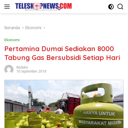
Langsung
ke
konten
Beranda
Ekonomi
Ekonomi
Pertamina Dumai Sediakan 8000
Tabung Gas Bersubsidi Setiap Hari
Redaksi
10 September 2018