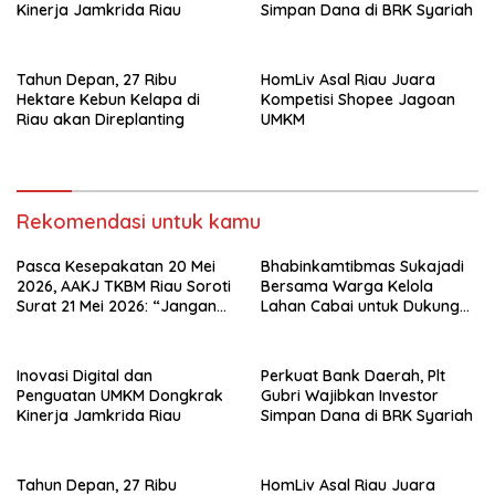
Kinerja Jamkrida Riau
Simpan Dana di BRK Syariah
Tahun Depan, 27 Ribu
HomLiv Asal Riau Juara
Hektare Kebun Kelapa di
Kompetisi Shopee Jagoan
Riau akan Direplanting
UMKM
Rekomendasi untuk kamu
Pasca Kesepakatan 20 Mei
Bhabinkamtibmas Sukajadi
2026, AAKJ TKBM Riau Soroti
Bersama Warga Kelola
Surat 21 Mei 2026: “Jangan
Lahan Cabai untuk Dukung
Ada Tafsir Sepihak dalam
Ketahanan Pangan
Tata Kelola Pelabuhan
Dumai”
Inovasi Digital dan
Perkuat Bank Daerah, Plt
Penguatan UMKM Dongkrak
Gubri Wajibkan Investor
Kinerja Jamkrida Riau
Simpan Dana di BRK Syariah
Tahun Depan, 27 Ribu
HomLiv Asal Riau Juara