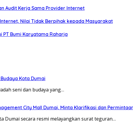
 Audit Kerja Sama Provider Internet
nternet, Nilai Tidak Berpihak kepada Masyarakat
i PT Bumi Karyatama Raharja
n Budaya Kota Dumai
wadah seni dan budaya yang…
ement City Mall Dumai, Minta Klarifikasi dan Perminta
a Dumai secara resmi melayangkan surat teguran…