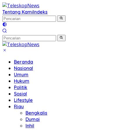
Langsung
ke
Tentang Kami
Indeks
konten
Beranda
Nasional
Umum
Hukum
Politik
Sosial
Lifestyle
Riau
Bengkalis
Dumai
Inhil